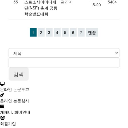
55
스트소사이어티재
관리자
5464
5-20
단(NSF) 춘계 공동
학술발표대회
1
2
3
4
5
6
7
맨끝
온라인 논문투고
온라인 논문심사
개재비, 회비안내
회원가입