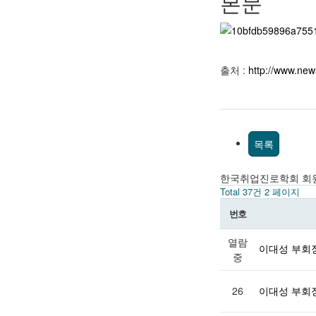
본문
출처 :
http://www.new
목록
한국취업진로학회 회
Total 37건
2 페이지
번호
열람
이대성 부회
중
26
이대성 부회