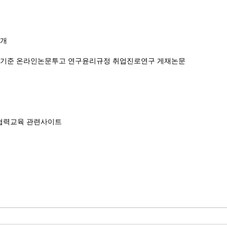
소개
성기준
온라인논문투고
연구윤리규정
취업진로연구 게재논문
협력교육
관련사이트