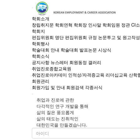
학회소개
창립취지문
학회연혁
학회장 인사말
학회임원
정관
CI
학회지
편집위원회 명단
편집위원회 규정
논문투고 및 원고작
학회행사
학술대회 안내
학술대회 발표논문
시상식
학회소식
공지사항
뉴스레터
회원동정
갤러리
취업진로종합교육원
취업진로아카데미
인적성/자격증교육
리더십교육
산학
회원관리
회원가입 및 안내
회원검색
각종서식
취업과 진로에 관한
다각적인 연구 개발을 통해
삶의 질은 풍요롭게
삶의 태도는 진취적인
대한민국을 만들겠습니다.