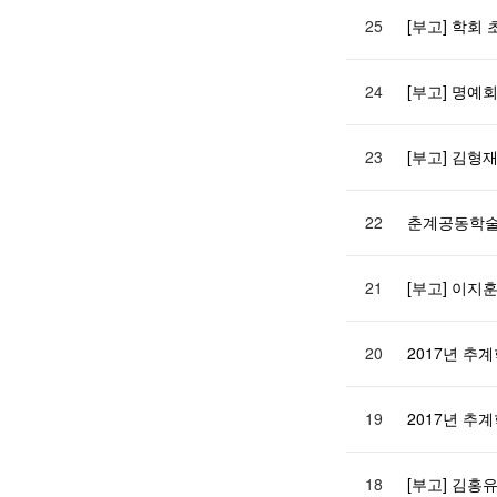
25
[부고] 학회
24
[부고] 명예
23
[부고] 김형
22
춘계공동학술대
21
[부고] 이지
20
2017년 
19
2017년 
18
[부고] 김