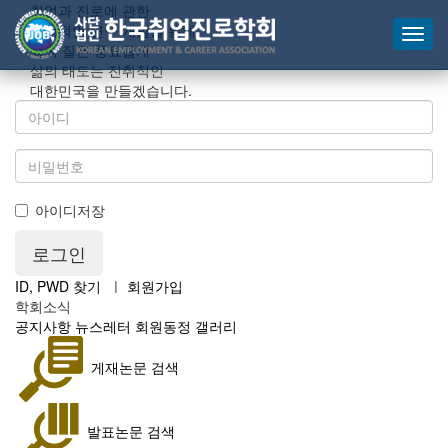
취업과 진로에 관한
다각적인 연구 개발을 통해
삶의 질은 풍요롭게
삶의 태도는 진취적인
대한민국을 만들겠습니다.
아이디저장
ID, PWD 찾기
ㅣ
회원가입
학회소식
공지사항
뉴스레터
회원동정
갤러리
게재논문 검색
발표논문 검색