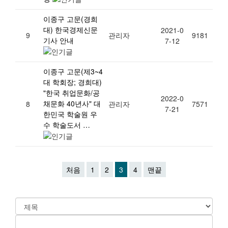
이종구 고문(경희
대) 한국경제신문
2021-0
9
관리자
9181
기사 안내
7-12
이종구 고문(제3~4
대 학회장; 경희대)
"한국 취업문화/공
2022-0
채문화 40년사" 대
8
관리자
7571
7-21
한민국 학술원 우
수 학술도서 …
처음
1
2
3
4
맨끝