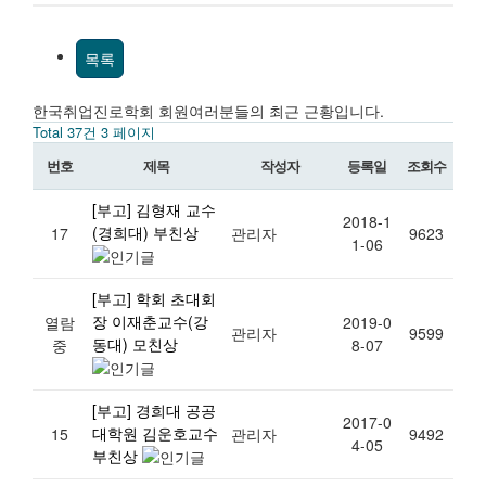
목록
한국취업진로학회 회원여러분들의 최근 근황입니다.
Total 37건
3 페이지
번호
제목
작성자
등록일
조회수
[부고] 김형재 교수
2018-1
(경희대) 부친상
17
관리자
9623
1-06
[부고] 학회 초대회
장 이재춘교수(강
열람
2019-0
관리자
9599
동대) 모친상
중
8-07
[부고] 경희대 공공
2017-0
대학원 김운호교수
15
관리자
9492
4-05
부친상