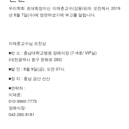
우리학회 초대회장이신 이재춘교수(강동대)의 모친께서 2019
년 8월 7일(수)에 영면하셨기에 부고를 알립니다.
이재춘교수님 모친상
■빈 소 : 충남대학교병원 장례식장 (7~8호/ VIP실)
(대전광역시 중구 문화로 282)
■발 인 : 8월 9일(금), 오전 07시
■장 지 : 충남 금산 선산
■연락처 :
이재춘:
010-9960-7775
장례식장:
042-280-8181