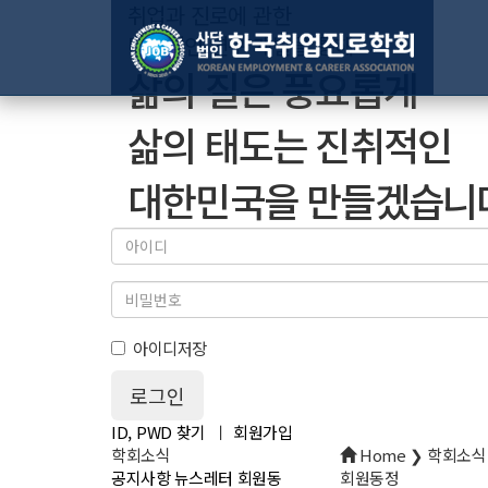
취업과 진로에 관한
다각적인 연구 개발을 통해
삶의 질은 풍요롭게
삶의 태도는 진취적인
대한민국을 만들겠습니
아이디저장
ID, PWD 찾기
ㅣ
회원가입
학회소식
Home ❯ 학회소식
공지사항
뉴스레터
회원동
회원동정