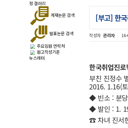
정
갤러리
게재논문 검색
[부고] 한
발표논문 검색
작성자
관리자
16-
주요임원 연락처
원고작성기준
뉴스레터
한국취업진로학
부친 진정수 
2016. 1.16(토
◆ 빈소 : 분
◆ 발인 : 1. 1
☎ 차녀 진서현 