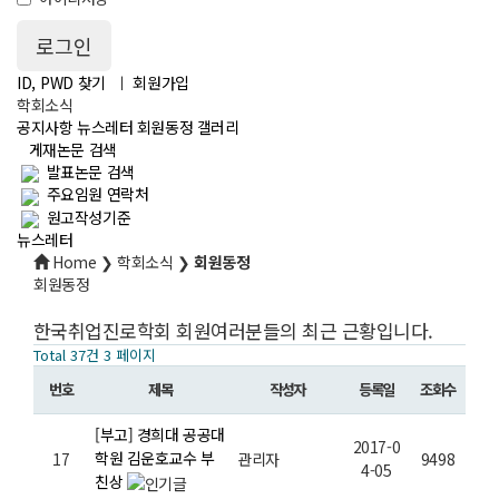
ID, PWD 찾기
ㅣ
회원가입
학회소식
공지사항
뉴스레터
회원동정
갤러리
게재논문 검색
발표논문 검색
주요임원 연락처
원고작성기준
뉴스레터
Home ❯ 학회소식 ❯
회원동정
회원동정
한국취업진로학회 회원여러분들의 최근 근황입니다.
Total 37건
3 페이지
번호
제목
작성자
등록일
조회수
[부고] 경희대 공공대
2017-0
학원 김운호교수 부
17
관리자
9498
4-05
친상