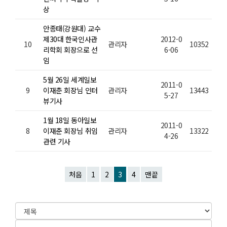
상
안종태(강원대) 교수
제30대 한국인사관
2012-0
10
관리자
10352
리학회 회장으로 선
6-06
임
5월 26일 세계일보
2011-0
9
이재춘 회장님 인터
관리자
13443
5-27
뷰기사
1월 18일 동아일보
2011-0
8
이재춘 회장님 취임
관리자
13322
4-26
관련 기사
처음
1
2
3
4
맨끝