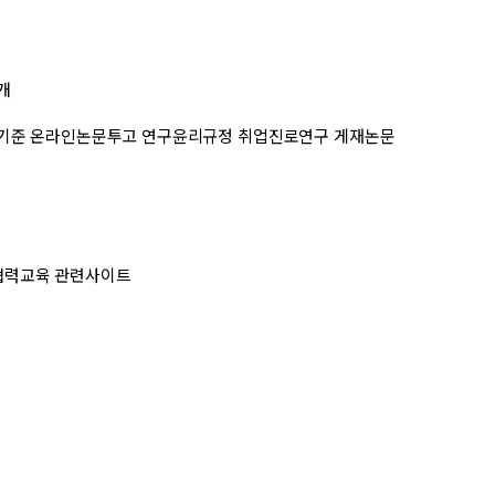
개
기준
온라인논문투고
연구윤리규정
취업진로연구 게재논문
협력교육
관련사이트