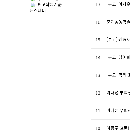
[부고] 이지
원고작성기준
17
뉴스레터
춘계공동학술대
16
[부고] 김형
15
[부고] 명예
14
[부고] 학회
13
이대성 부회
12
이대성 부회장
11
이종구 고문(
10