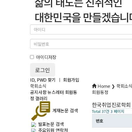
삶의 태도는 진취적인
대한민국을 만들겠습니
아이디저장
ID, PWD 찾기
ㅣ
회원가입
학회소식
Home ❯ 학회소
공지사항
뉴스레터
회원동
회원동정
정
갤러리
한국취업진로학회 
게재논문 검색
Total 37건
3 페이지
번호
발표논문 검색
주요임원 연락처