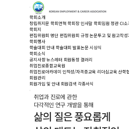
학회소개
창립취지문
학회연혁
학회장 인사말
학회임원
정관
CI소
학회지
편집위원회 명단
편집위원회 규정
논문투고 및 원고작성
학회행사
학술대회 안내
학술대회 발표논문
시상식
학회소식
공지사항
뉴스레터
회원동정
갤러리
취업진로종합교육원
취업진로아카데미
인적성/자격증교육
리더십교육
산학
회원관리
회원가입 및 안내
회원검색
각종서식
취업과 진로에 관한
다각적인 연구 개발을 통해
삶의 질은 풍요롭게