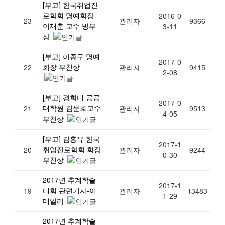
[부고] 한국취업진
로학회 명예회장
2016-0
23
관리자
9366
이재춘 교수 빙부
3-11
상
[부고] 이종구 명예
2017-0
회장 부친상
22
관리자
9415
2-08
[부고] 경희대 공공
2017-0
대학원 김운호교수
21
관리자
9513
4-05
부친상
[부고] 김홍유 한국
2017-1
취업진로학회 회장
20
관리자
9244
0-30
부친상
2017년 추계학술
2017-1
대회 관련기사-이
19
관리자
13483
1-29
데일리
2017년 추계학술