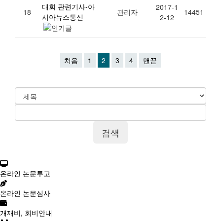
대회 관련기사-아
2017-1
18
관리자
14451
시아뉴스통신
2-12
처음
1
2
3
4
맨끝
온라인 논문투고
온라인 논문심사
개재비, 회비안내