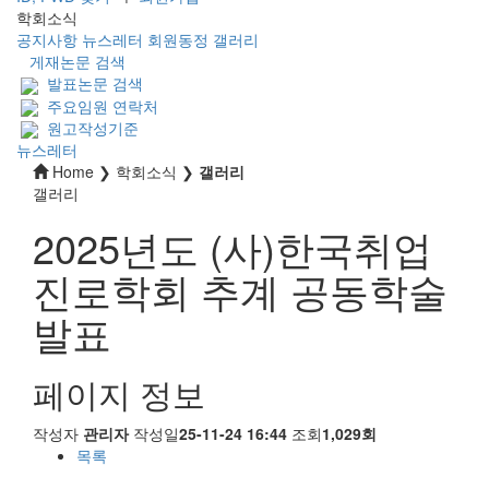
학회소식
공지사항
뉴스레터
회원동정
갤러리
게재논문 검색
발표논문 검색
주요임원 연락처
원고작성기준
뉴스레터
Home ❯ 학회소식 ❯
갤러리
갤러리
2025년도 (사)한국취업
진로학회 추계 공동학술
발표
페이지 정보
작성자
관리자
작성일
25-11-24 16:44
조회
1,029회
목록