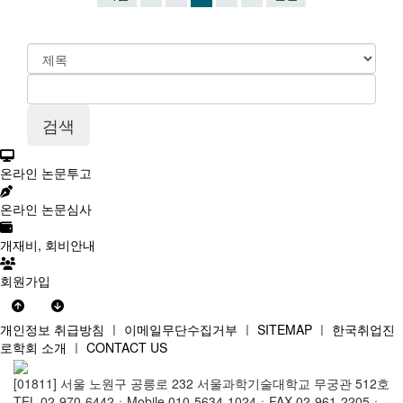
온라인 논문투고
온라인 논문심사
개재비, 회비안내
회원가입
개인정보 취급방침
ㅣ
이메일무단수집거부
ㅣ
SITEMAP
ㅣ
한국취업진
로학회 소개
ㅣ
CONTACT US
[01811] 서울 노원구 공릉로 232 서울과학기술대학교 무궁관 512호
TEL 02-970-6442ㆍMobile 010-5634-1024ㆍFAX 02-961-2205ㆍ